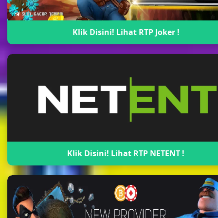
Klik Disini! Lihat RTP Joker !
Klik Disini! Lihat RTP NETENT !