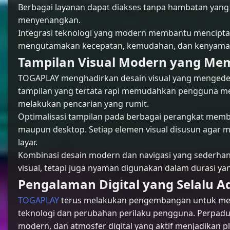
Berbagai layanan dapat diakses tanpa hambatan yang b
menyenangkan.
Integrasi teknologi yang modern membantu mencipt
mengutamakan kecepatan, kemudahan, dan kenyaman
Tampilan Visual Modern yang M
TOGAPLAY menghadirkan desain visual yang mengedepa
tampilan yang tertata rapi memudahkan pengguna me
melakukan pencarian yang rumit.
Optimalisasi tampilan pada berbagai perangkat mem
maupun desktop. Setiap elemen visual disusun agar
layar.
Kombinasi desain modern dan navigasi yang sederhana
visual, tetapi juga nyaman digunakan dalam durasi ya
Pengalaman Digital yang Selalu A
TOGAPLAY
terus melakukan pengembangan untuk mem
teknologi dan perubahan perilaku pengguna. Perpaduan
modern, dan atmosfer digital yang aktif menjadikan 