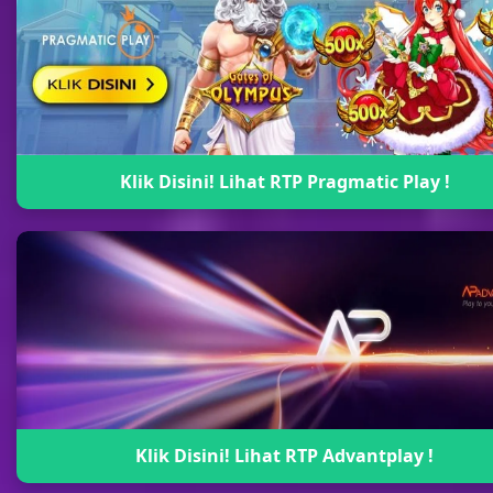
Klik Disini! Lihat RTP Pragmatic Play !
Klik Disini! Lihat RTP Advantplay !