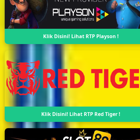
Klik Disini! Lihat RTP Playson !
Klik Disini! Lihat RTP Red Tiger !