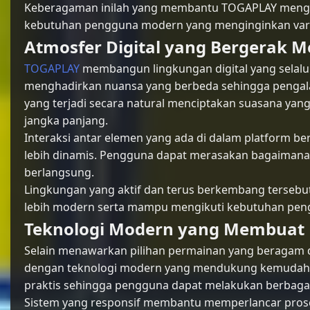
Keberagaman inilah yang membantu TOGAPLAY menghad
kebutuhan pengguna modern yang menginginkan variasi
Atmosfer Digital yang Bergerak 
TOGAPLAY
membangun lingkungan digital yang selalu 
menghadirkan nuansa yang berbeda sehingga pengala
yang terjadi secara natural menciptakan suasana ya
jangka panjang.
Interaksi antar elemen yang ada di dalam platform 
lebih dinamis. Pengguna dapat merasakan bagaimana s
berlangsung.
Lingkungan yang aktif dan terus berkembang tersebu
lebih modern serta mampu mengikuti kebutuhan pen
Teknologi Modern yang Membuat 
Selain menawarkan pilihan permainan yang beragam 
dengan teknologi modern yang mendukung kemudahan
praktis sehingga pengguna dapat melakukan berbaga
Sistem yang responsif membantu memperlancar pros